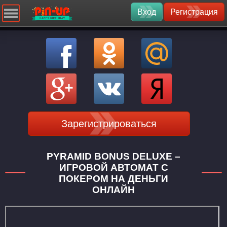
Вход
Регистрация
Зарегистрироваться
PYRAMID BONUS DELUXE –
ИГРОВОЙ АВТОМАТ С
ПОКЕРОМ НА ДЕНЬГИ
ОНЛАЙН