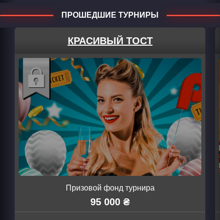
ПРОШЕДШИЕ ТУРНИРЫ
КРАСИВЫЙ ТОСТ
Призовой фонд турнира
95 000 ₴