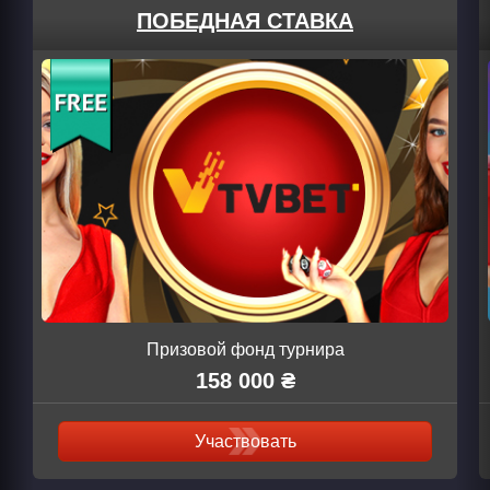
ПОБЕДНАЯ СТАВКА
Призовой фонд турнира
158 000 ₴
Участвовать