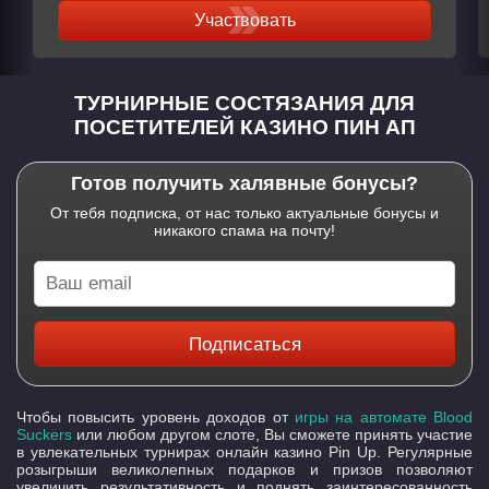
Участвовать
ТУРНИРНЫЕ СОСТЯЗАНИЯ ДЛЯ
ПОСЕТИТЕЛЕЙ КАЗИНО ПИН АП
Готов получить халявные бонусы?
От тебя подписка, от нас только актуальные бонусы и
никакого спама на почту!
Чтобы повысить уровень доходов от
игры на автомате Blood
Suckers
или любом другом слоте, Вы сможете принять участие
в увлекательных турнирах онлайн казино Pin Up. Регулярные
розыгрыши великолепных подарков и призов позволяют
увеличить результативность и поднять заинтересованность